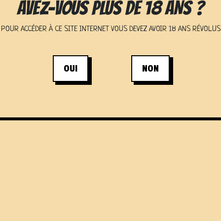
AVEZ-VOUS PLUS DE 18 ANS ?
POUR ACCÉDER À CE SITE INTERNET VOUS DEVEZ AVOIR 18 ANS RÉVOLUS
OUI
NON
S ÉVÈNEMENTS À MONT